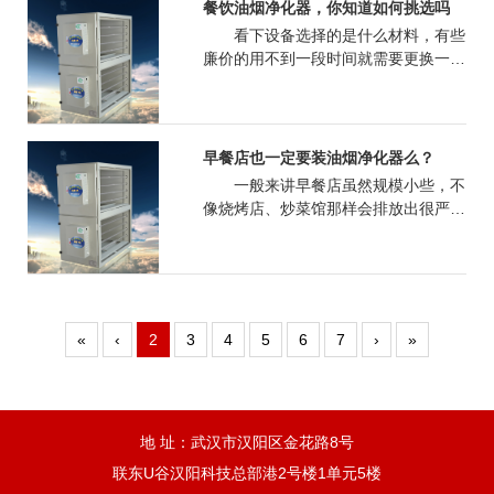
不同，需要选择电机额定功率或降低血
餐饮油烟净化器，你知道如何挑选吗
压适度运行。当排气扇箱体运行发现异
看下设备选择的是什么材料，有些
常噪音时，要及时检查电机轴承等转动
廉价的用不到一段时间就需要更换一
部件，避免电机损坏。避免离心消防排
次，维护。不换但不能正常运行，还要
烟风机箱损坏运行，如风扇箱离心叶轮
让你花更多冤枉钱进去。你没有更换或
再次运转，风扇箱滚动轴承变形，未按
维护说一定还有可以造成发火等安全隐
时校正，叶片断裂，未进行焊补。这种
患哦，更别提净化效率了，这样的设
早餐店也一定要装油烟净化器么？
操作都是不正常的，只能越来越快的降
备，配件更换频繁，实际让你花了更高
一般来讲早餐店虽然规模小些，不
低排风扇机箱的使用寿命，提早损坏。
的成本
像烧烤店、炒菜馆那样会排放出很严重
的油烟，但是在制作原料的过程中，还
是会有油烟存在的。根据相关部门的规
定，油烟颗粒排放都有一定的标准，有
的是地标（北、上、广、深等一线城
市），有的是国标。无论是国标还是地
«
‹
2
3
4
5
6
7
›
»
标，想要达标验收，店面厨房都需要装
油烟净化器一系列装置，要除油除烟除
味。
地 址：武汉市汉阳区金花路8号
联东U谷汉阳科技总部港2号楼1单元5楼