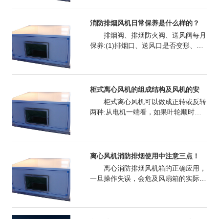
消防高温排烟风机结构，一般分为标准
型和反转型。一般类型是单叶面，对旋
消防排烟风机日常保养是什么样的？
式又可分为两种，一种是双离心叶轮双
排烟阀、排烟防火阀、送风阀每月
电机，一种是双离心叶轮单电机。
保养:(1)排烟口、送风口是否变形、损
坏，周围是否有影响使用的障碍物；
(2)风管与排烟口连接处的法兰有无损
坏，螺栓有无松动；(3)阀门是否齐
全，易熔片是否脱落，动作是否正常；
柜式离心风机的组成结构及风机的安
(4)转动机构是否灵活，每年给机械传
柜式离心风机可以做成正转或反转
动机构添加适量的润滑剂；(5)制动机
两种:从电机一端看，如果叶轮顺时针
构和限位器是否符合要求；(6)进行手
旋转，称为正旋，意为“向前”；逆时针
动和遥控启闭操作，检查是否能完全打
旋转称为逆风机，意为“反转”。
开
离心风机消防排烟使用中注意三点！
离心消防排烟风机箱的正确应用，
一旦操作失误，会危及风扇箱的实际应
用效果，降低风扇箱的使用寿命，甚至
导致风扇箱被破坏。比如离心消防排烟
风机箱运行时，根据工作电压总流量的