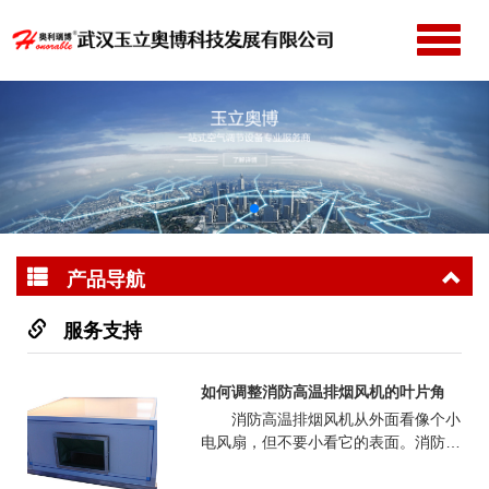
切
换
网站首页
导
公司简介
航
产品中心
新闻动态
成功案例
产品导航
服务支持
联系我们
服务支持
如何调整消防高温排烟风机的叶片角
消防高温排烟风机从外面看像个小
电风扇，但不要小看它的表面。消防高
温排烟风机在工业生产中应用广泛。根
据是否防爆，分为防爆型和普通型；按