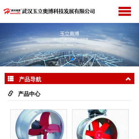
切
换
网站首页
导
公司简介
航
产品中心
新闻动态
成功案例
SF(B)壁式节能低噪
T30C式外接式轴流
产品导航
服务支持
音风机
风机
联系我们
产品中心
JS系列普通方型轴