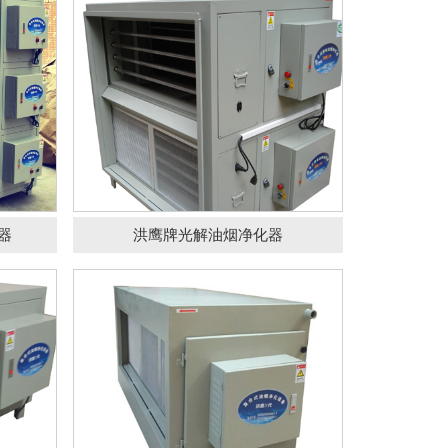
排放油
洪鹰牌蓝之清系列油烟净化器
器
洪鹰牌光解油烟净化器