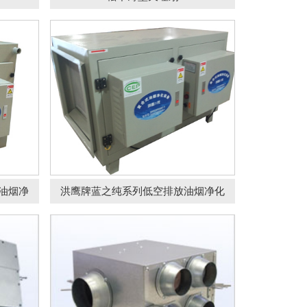
机
松下多孔静音风机
油烟净
洪鹰牌蓝之纯系列低空排放油烟净化
武汉市汉阳区一餐馆厨房吊装