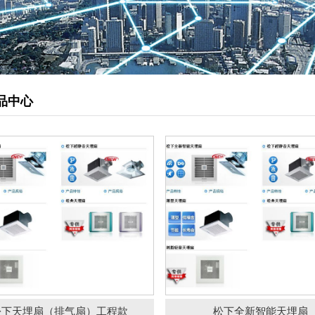
管道型新风机
天埋扇（排气扇）工程款
松下全新智能天埋
松下静音送风机
柜式离心风机
排烟风机
品中心
负压风机
直流式送风机
壁用换气扇
静音天埋扇
送风机
牌蓝之洁一体式油烟净化
高空排放油烟净化器（
器
油烟净
厨房油烟净化器
静电油烟处理器
油雾净化器
松下天埋扇（排气扇）工程款
松下全新智能天埋扇