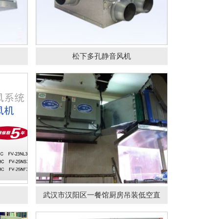
机
低空直
松下多孔静音风机
净化器
洪鹰牌光解油烟净化器
武汉市汉阳区一餐馆厨房吊装低空直