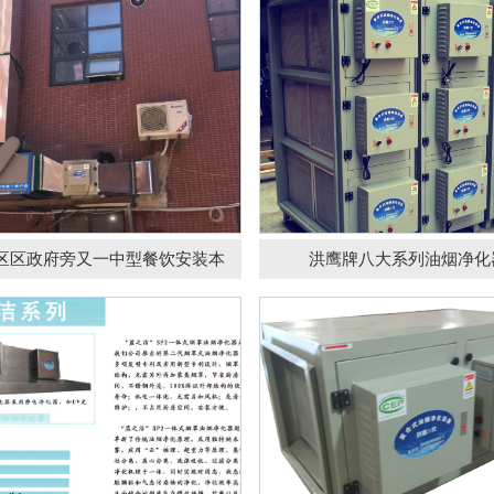
牌蓝之洁一体式油烟净化
洪鹰牌蓝之纯系列低空
器
烟净化
区区政府旁又一中型餐饮安装本
洪鹰牌八大系列油烟净化