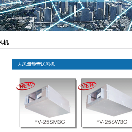
管道型新风机
松下静音送风机
柜式离心风机
排烟风机
风机
负压风机
直流式送风机
壁用换气扇
静音天埋扇
送风机
厨房油烟净化器
静电油烟处理器
油雾净化器