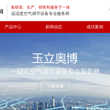
集研发、生产、销售和服务于一体
温湿度空气调节设备专业服务商
产品中心
新闻动态
成功案例
高空排放油烟净化器
低空排放油烟净化器
静电式高效油烟净化器
一体式油烟净化器
光解油烟净化器
静电油烟净化器
离心风机
轴流风机
方形管道风机