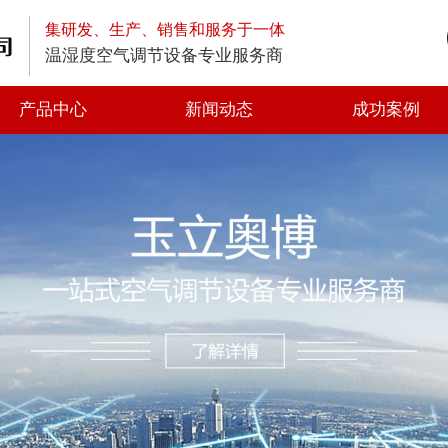
集研发、生产、销售和服务于一体
温湿度空气调节设备专业服务商
产品中心
新闻动态
成功案例
高空排放油烟净化器
低空排放油烟净化器
静电式高效油烟净化器
一体式油烟净化器
光解油烟净化器
静电油烟净化器
离心风机
轴流风机
方形管道风机