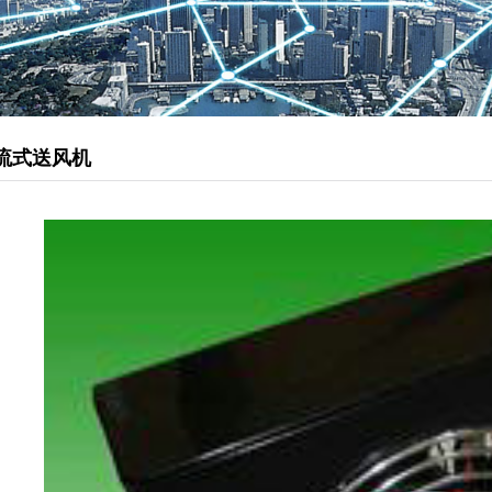
管道型新风机
松下静音送风机
柜式离心风机
排烟风机
流式送风机
负压风机
直流式送风机
壁用换气扇
静音天埋扇
送风机
厨房油烟净化器
静电油烟处理器
油雾净化器