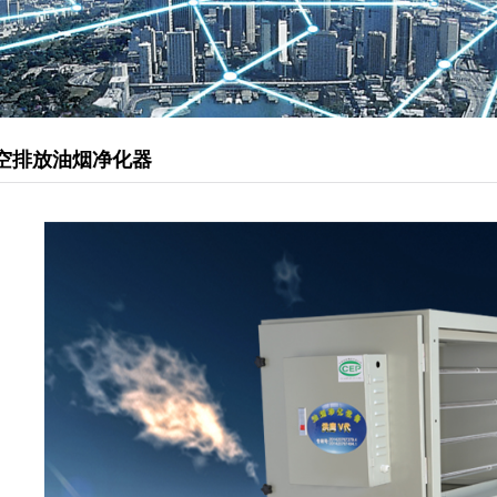
管道型新风机
松下静音送风机
柜式离心风机
排烟风机
空排放油烟净化器
负压风机
直流式送风机
壁用换气扇
静音天埋扇
送风机
厨房油烟净化器
静电油烟处理器
油雾净化器