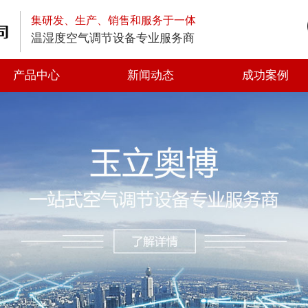
集研发、生产、销售和服务于一体
温湿度空气调节设备专业服务商
产品中心
新闻动态
成功案例
高空排放油烟净化器
低空排放油烟净化器
静电式高效油烟净化器
一体式油烟净化器
光解油烟净化器
静电油烟净化器
离心风机
轴流风机
方形管道风机