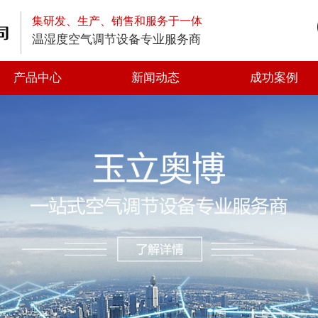
集研发、生产、销售和服务于一体
温湿度空气调节设备专业服务商
产品中心
新闻动态
成功案例
高空排放油烟净化器
低空排放油烟净化器
静电式高效油烟净化器
一体式油烟净化器
光解油烟净化器
静电油烟净化器
离心风机
轴流风机
方形管道风机