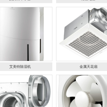
隔油池
油水分离器
中央空调维修
冷水机维修
新风末端配件
艾美特金属分体管道扇
艾美特百叶窗换气
全热新风交换机
艾美特系列
饭店油烟净化器
艾美特除湿机
金属天花扇