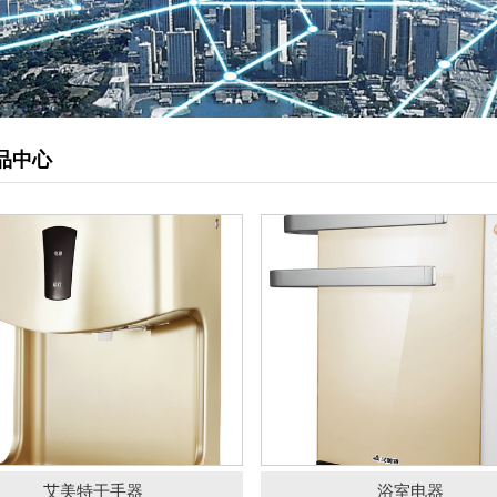
管道型新风机
艾美特干手器
浴室电器
松下静音送风机
柜式离心风机
排烟风机
品中心
负压风机
直流式送风机
壁用换气扇
静音天埋扇
送风机
艾美特除湿机
金属天花扇
厨房油烟净化器
静电油烟处理器
油雾净化器
艾美特干手器
浴室电器